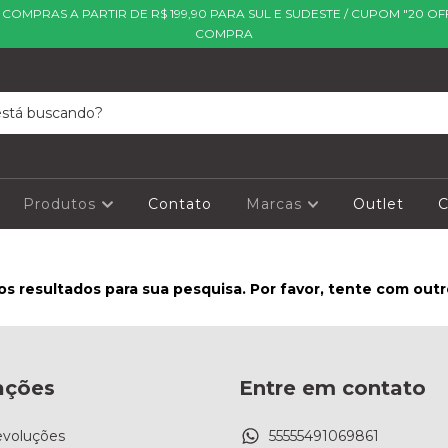
| COMPRAS A PARTIR DE R$ 199,90 PARA SUL E SUDESTE / CUPOM "20 OF
COMPRA
Produtos
Contato
Marcas
Outlet
C
s resultados para sua pesquisa. Por favor, tente com outros
ações
Entre em contato
evoluções
55555491069861