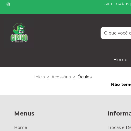
FRETE GRÁTIS 
Home
Início
>
Acessório
>
Óculos
Não temo
Menus
Inform
Home
Trocas e D