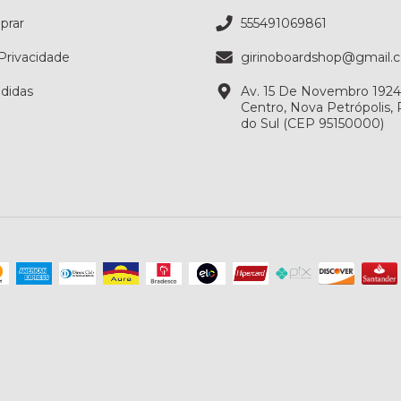
rar
555491069861
 Privacidade
girinoboardshop@gmail.
didas
Av. 15 De Novembro 1924, 
Centro, Nova Petrópolis,
do Sul (CEP 95150000)