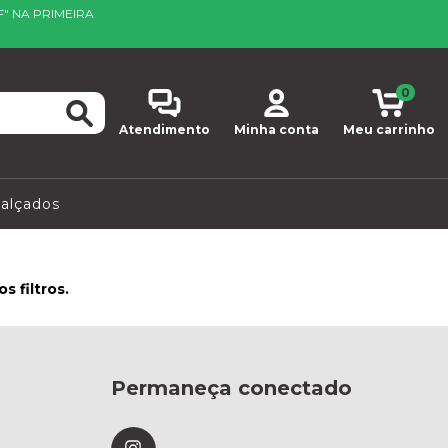
F" NA PRIMEIRA
0
Atendimento
Minha conta
Meu carrinho
alçados
 filtros.
Permaneça conectado