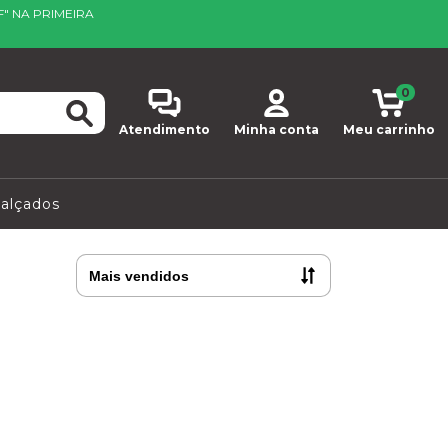
F" NA PRIMEIRA
0
Atendimento
Minha conta
Meu carrinho
alçados