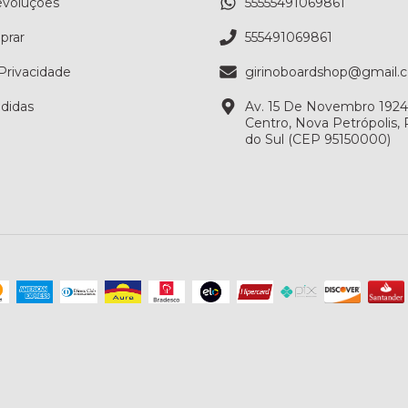
evoluções
55555491069861
rar
555491069861
 Privacidade
girinoboardshop@gmail.
didas
Av. 15 De Novembro 1924, 
Centro, Nova Petrópolis,
do Sul (CEP 95150000)