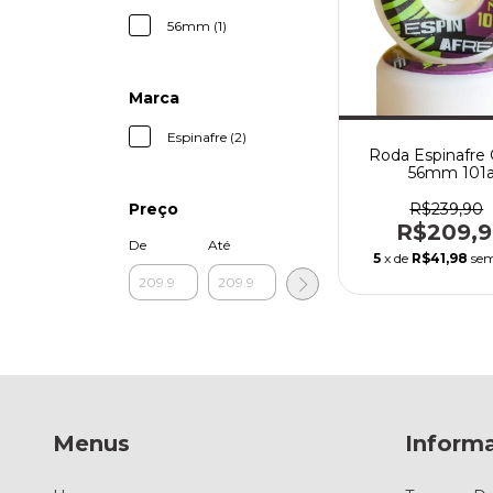
56mm (1)
Marca
Espinafre (2)
Roda Espinafre G
56mm 101
R$239,90
Preço
R$209,
De
Até
5
x de
R$41,98
sem
Menus
Inform