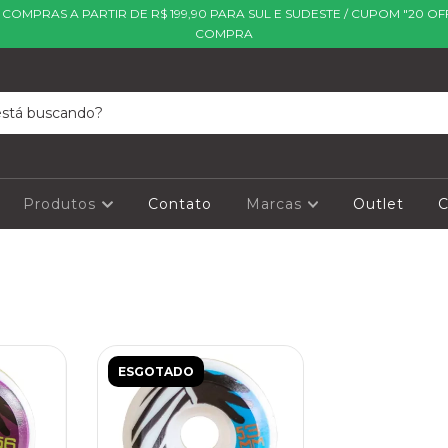
| COMPRAS A PARTIR DE R$ 199,90 PARA SUL E SUDESTE / CUPOM "20 OF
COMPRA
Produtos
Contato
Marcas
Outlet
C
ESGOTADO