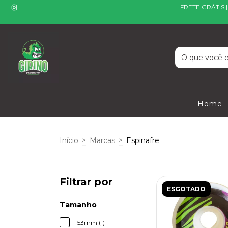
FRETE GRÁTIS 
Home
Início
>
Marcas
>
Espinafre
Filtrar por
ESGOTADO
Tamanho
53mm (1)