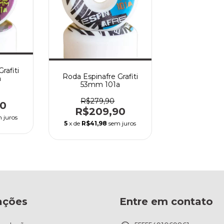
rafiti
Roda Espinafre Grafiti
a
53mm 101a
R$279,90
90
R$209,90
 juros
5
x de
R$41,98
sem juros
ações
Entre em contato