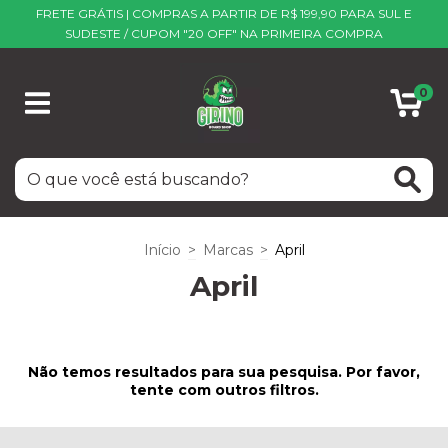
FRETE GRÁTIS | COMPRAS A PARTIR DE R$ 199,90 PARA SUL E
SUDESTE / CUPOM "20 OFF" NA PRIMEIRA COMPRA
0
Início
>
Marcas
>
April
April
Não temos resultados para sua pesquisa. Por favor,
tente com outros filtros.