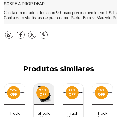
SOBRE A DROP DEAD:
Criada em meados dos anos 90, mais precisamente em 1991, a 
Conta com skatistas de peso como Pedro Barros, Marcelo Pro
Produtos similares
O
26
%
20
%
22
%
19
%
OFF
OFF
OFF
OFF
Truck
Shoulder
Truck
Truck