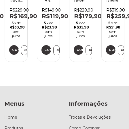
Revenge
Bag
Revenge
Revenge
color
Nineclouds
Base
Logo
Color
R$229,90
R$149,90
R$229,90
R$319,90
Black
90
R$169,90
R$119,90
R$179,90
R$259,
5
x de
5
x de
5
x de
5
x de
R$33,98
R$23,98
R$35,98
R$51,98
sem
sem
sem
sem
juros
juros
juros
juros
COMPRAR
COMPRAR
COMPRAR
Menus
Informações
Home
Trocas e Devoluções
Produtos
Como Comprar