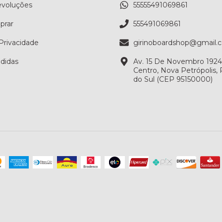
evoluções
55555491069861
rar
555491069861
 Privacidade
girinoboardshop@gmail.
didas
Av. 15 De Novembro 1924, 
Centro, Nova Petrópolis,
do Sul (CEP 95150000)