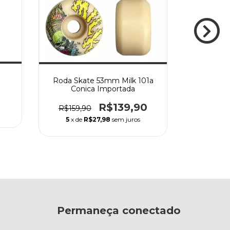
Roda Hide
Roda Skate 53mm Milk 101a
Conica Importada
R$139,90
R$159,
R$159,90
5
x de
5
x de
R$27,98
sem juros
Permaneça conectado