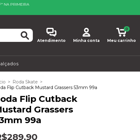
F" NA PRIMEIRA
0
Atendimento
Minha conta
Meu carrinho
alçados
cio
>
Roda Skate
>
da Flip Cutback Mustard Grassers 53mm 99a
oda Flip Cutback
ustard Grassers
3mm 99a
R$289,90