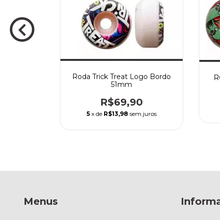
3mm 101a
Roda Trick Treat Logo Bordo
R
51mm
29,90
R$69,90
m juros
5
x de
R$13,98
sem juros
Menus
Inform