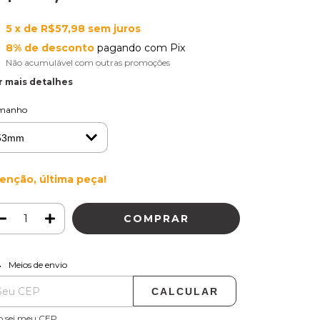
5
x de
R$57,98
sem juros
8% de desconto
pagando com Pix
Não acumulável com outras promoções
r mais detalhes
manho
enção, última peça!
ALTERAR CEP
regas para o CEP:
Meios de envio
CALCULAR
o sei meu CEP