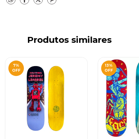
Produtos similares
7
%
13
%
OFF
OFF