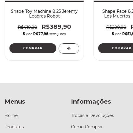
Shape Toy Machine 8.25 Jeremy
Shape Face 8.2
Leabres Robot
Los Muertos- 
R$389,90
R$419,90
R$299,90
5
x de
R$77,98
sem juros
5
x de
R$51,
COMPRAR
COMPRAR
Menus
Informações
Home
Trocas e Devoluções
Produtos
Como Comprar