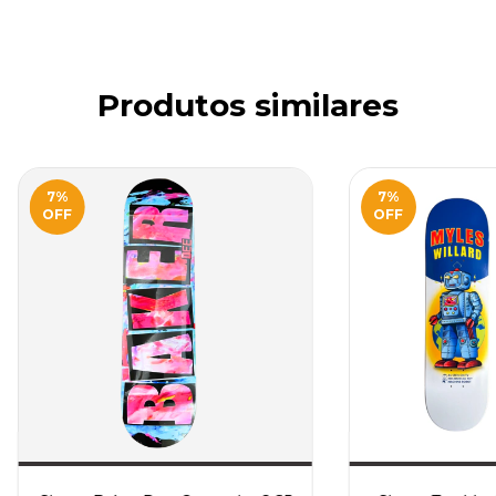
Produtos similares
7
%
7
%
OFF
OFF