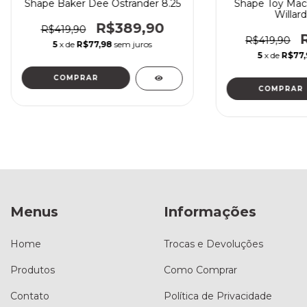
Shape Baker Dee Ostrander 8.25
Shape Toy Mach
Willar
R$389,90
R$419,90
R$419,90
5
x de
R$77,98
sem juros
5
x de
R$77,
COMPRAR
COMPRAR
Menus
Informações
Home
Trocas e Devoluções
Produtos
Como Comprar
Contato
Política de Privacidade