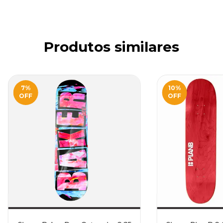
Produtos similares
7
%
10
%
OFF
OFF