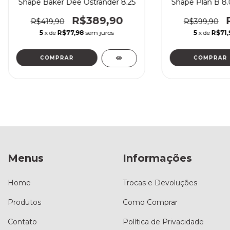
Shape Baker Dee Ostrander 8.25
Shape Plan B 8.
R$389,90
R$419,90
R$399,90
5
x de
R$77,98
sem juros
5
x de
R$71,
COMPRAR
COMPRAR
Menus
Informações
Home
Trocas e Devoluções
Produtos
Como Comprar
Contato
Política de Privacidade