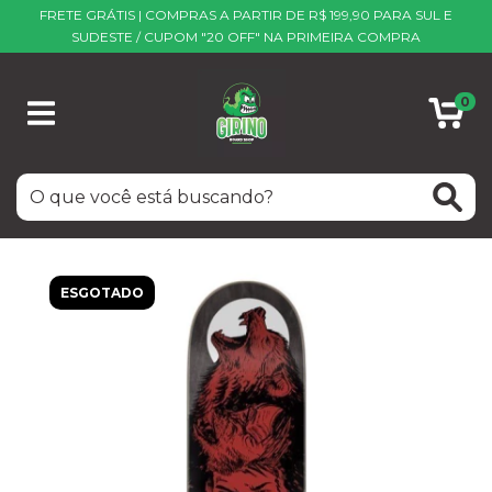
FRETE GRÁTIS | COMPRAS A PARTIR DE R$ 199,90 PARA SUL E
SUDESTE / CUPOM "20 OFF" NA PRIMEIRA COMPRA
0
ESGOTADO