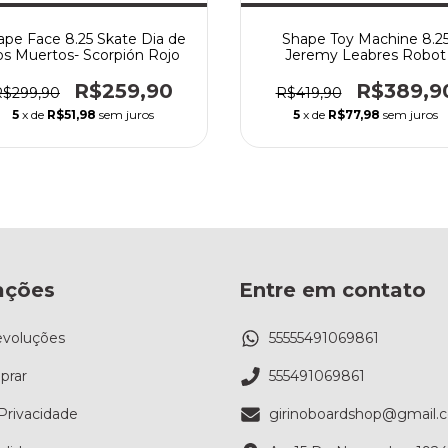
ape Face 8.25 Skate Dia de
Shape Toy Machine 8.2
os Muertos- Scorpión Rojo
Jeremy Leabres Robot
R$259,90
R$389,9
R$299,90
R$419,90
5
x de
R$51,98
sem juros
5
x de
R$77,98
sem juros
ações
Entre em contato
evoluções
55555491069861
rar
555491069861
 Privacidade
girinoboardshop@gmail.