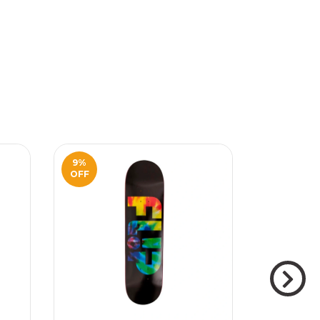
9
%
7
%
OFF
OFF