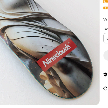
Ve
Ta