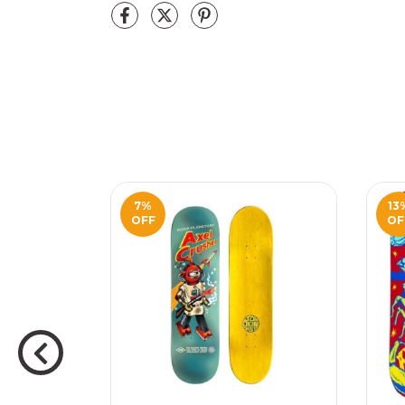
7
%
13
OFF
OF