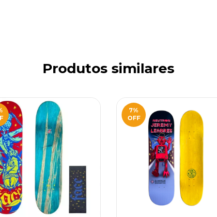
Produtos similares
%
7
%
F
OFF