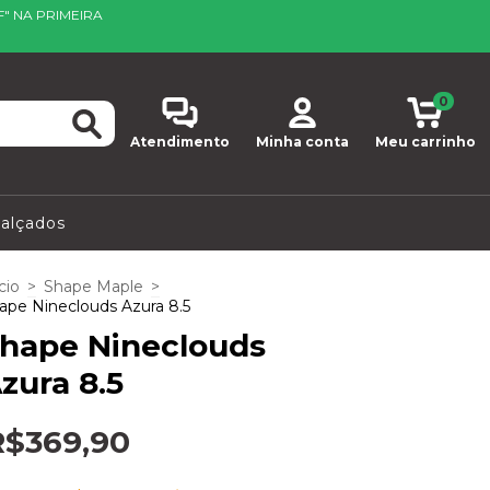
F" NA PRIMEIRA
0
Atendimento
Minha conta
Meu carrinho
alçados
cio
>
Shape Maple
>
ape Nineclouds Azura 8.5
hape Nineclouds
zura 8.5
R$369,90