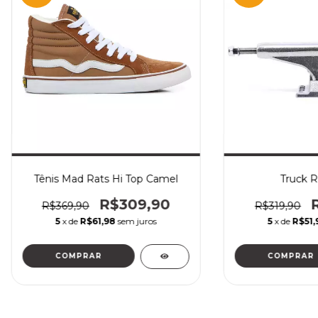
Tênis Mad Rats Hi Top Camel
Truck 
R$309,90
R$369,90
R$319,90
5
x de
R$61,98
sem juros
5
x de
R$51,
COMPRAR
COMPRAR