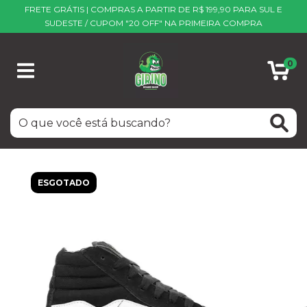
FRETE GRÁTIS | COMPRAS A PARTIR DE R$ 199,90 PARA SUL E
SUDESTE / CUPOM "20 OFF" NA PRIMEIRA COMPRA
0
ESGOTADO