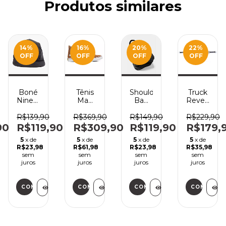
Produtos similares
O
14
%
16
%
20
%
22
%
OFF
OFF
OFF
OFF
Boné
Tênis
Shoulder
Truck
nt
Nineclouds
Mad
Bag
Revenge
Five
Rats
Nineclouds
Base
Panel
Hi Top
Logo
Color
R$139,90
R$369,90
R$149,90
R$229,90
Preto
Camel
Black
90
R$119,90
R$309,90
R$119,90
R$179,
5
x de
5
x de
5
x de
5
x de
R$23,98
R$61,98
R$23,98
R$35,98
sem
sem
sem
sem
juros
juros
juros
juros
COMPRAR
COMPRAR