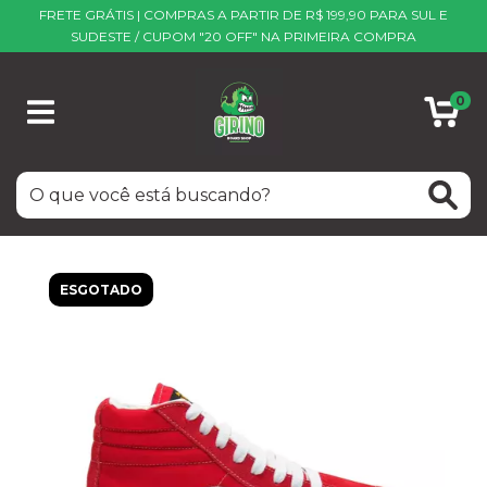
FRETE GRÁTIS | COMPRAS A PARTIR DE R$ 199,90 PARA SUL E
SUDESTE / CUPOM "20 OFF" NA PRIMEIRA COMPRA
0
ESGOTADO