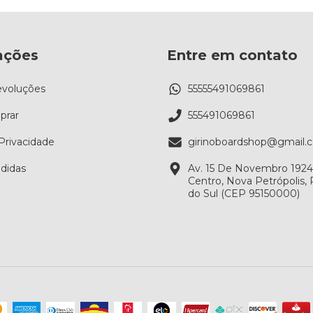
ações
Entre em contato
evoluções
55555491069861
rar
555491069861
 Privacidade
girinoboardshop@gmail.
didas
Av. 15 De Novembro 1924, 
Centro, Nova Petrópolis,
do Sul (CEP 95150000)