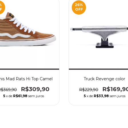
%
26
%
F
OFF
nis Mad Rats Hi Top Camel
Truck Revenge color
R$309,90
R$169,9
R$369,90
R$229,90
5
x de
R$61,98
sem juros
5
x de
R$33,98
sem juros