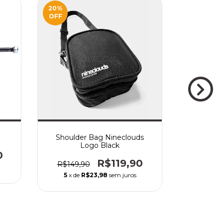
20
%
22
%
OFF
OFF
Shoulder Bag Nineclouds
Truck R
Logo Black
0
R$229,
R$119,90
R$149,90
5
x de
5
x de
R$23,98
sem juros