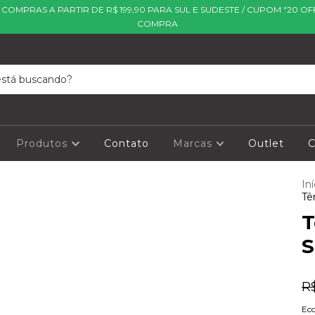
| COMPRAS A PARTIR DE R$ 199,90 PARA SUL E SUDESTE / CUPOM "20 OF
COMPRA
Produtos
Contato
Marcas
Outlet
C
Iní
Tê
T
S
R
Ec