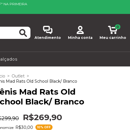
F" NA PRIMEIRA
0
Atendimento
Minha conta
Meu carrinho
alçados
cio
>
Outlet
>
nis Mad Rats Old School Black/ Branco
ênis Mad Rats Old
chool Black/ Branco
R$269,90
$299,90
R$30,00
onomize:
10
% OFF