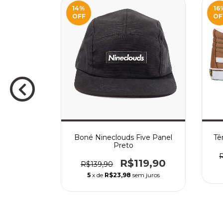
14
%
16
OFF
OF
Ante Cross
Boné Nineclouds Five Panel
Tê
 Curva
Preto
09,90
R$119,90
R$139,90
 juros
5
x de
R$23,98
sem juros