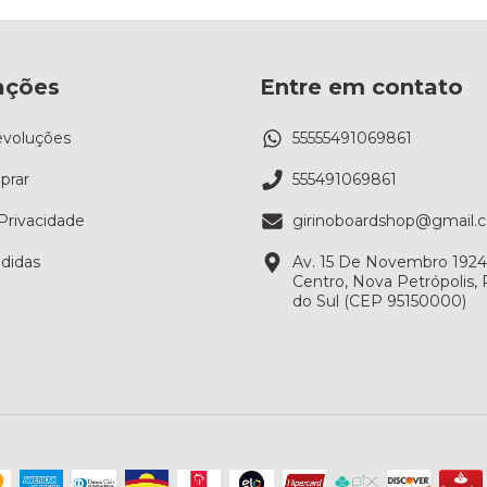
ações
Entre em contato
evoluções
55555491069861
rar
555491069861
 Privacidade
girinoboardshop@gmail.
didas
Av. 15 De Novembro 1924, 
Centro, Nova Petrópolis,
do Sul (CEP 95150000)