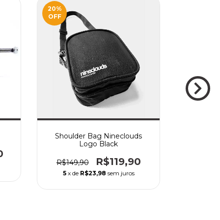
20
%
26
%
OFF
OFF
Shoulder Bag Nineclouds
Truc
Logo Black
0
R$229,
R$119,90
R$149,90
5
x de
5
x de
R$23,98
sem juros