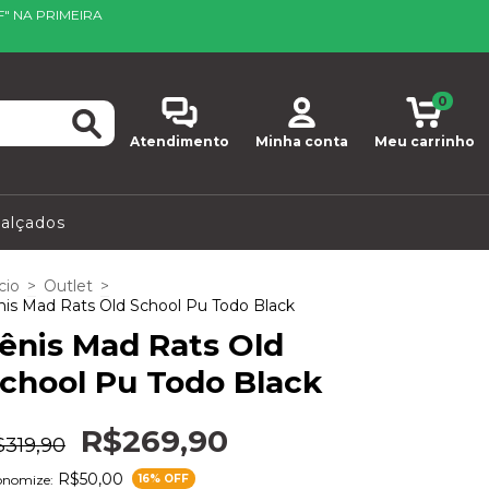
F" NA PRIMEIRA
0
Atendimento
Minha conta
Meu carrinho
alçados
cio
>
Outlet
>
nis Mad Rats Old School Pu Todo Black
ênis Mad Rats Old
chool Pu Todo Black
R$269,90
$319,90
R$50,00
onomize:
16
% OFF