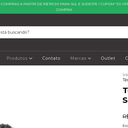
| COMPRAS A PARTIR DE R$ 199,90 PARA SUL E SUDESTE / CUPOM "20 OF
COMPRA
Produtos
Contato
Marcas
Outlet
C
Iní
Tê
T
S
R
Ec