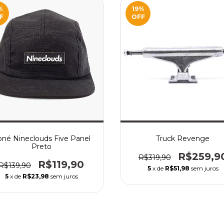
%
19
%
F
OFF
né Nineclouds Five Panel
Truck Revenge
Preto
R$259,9
R$319,90
R$119,90
R$139,90
5
x de
R$51,98
sem juros
5
x de
R$23,98
sem juros