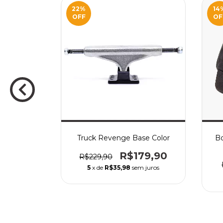
22
%
14
OFF
OF
Rainbow
Truck Revenge Base Color
Bo
R$179,90
R$229,90
19,90
5
x de
R$35,98
sem juros
m juros