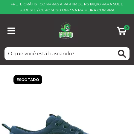
FRETE GRÁTIS | COMPRAS A PARTIR DE R$ 199,90 PARA SUL E
SUDESTE / CUPOM "20 OFF" NA PRIMEIRA COMPRA
0
ESGOTADO