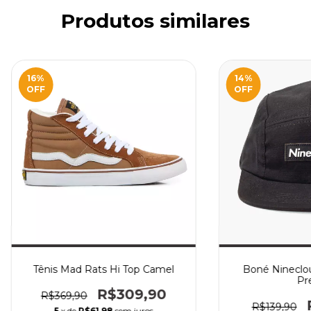
Produtos similares
16
%
14
%
OFF
OFF
Tênis Mad Rats Hi Top Camel
Boné Nineclou
Pr
R$309,90
R$369,90
R$139,90
5
x de
R$61,98
sem juros