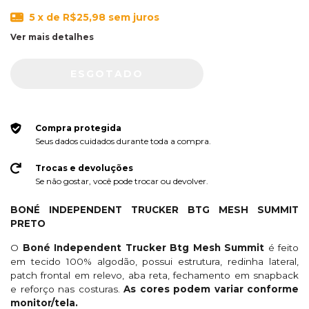
5
x de
R$25,98
sem juros
Ver mais detalhes
Compra protegida
Seus dados cuidados durante toda a compra.
Trocas e devoluções
Se não gostar, você pode trocar ou devolver.
BONÉ INDEPENDENT TRUCKER BTG MESH SUMMIT
PRETO
O
Boné Independent Trucker Btg Mesh Summit
é feito
em tecido 100% algodão, possui estrutura, redinha lateral,
patch frontal em relevo, aba reta, fechamento em snapback
e reforço nas costuras.
As cores podem variar conforme
monitor/tela.