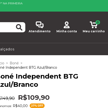
F" NA PRIMEIRA
0
Atendimento
Minha conta
Meu carrinho
alçados
cio
>
Boné
>
né Independent BTG Azul/Branco
oné Independent BTG
zul/Branco
R$109,90
$149,90
R$40,00
onomize:
27
% OFF