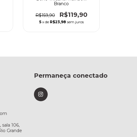
Branco
R$149,
0
R$119,90
R$159,90
5
x de
5
x de
R$23,98
sem juros
Permaneça conectado
com
sala 106,
 Rio Grande