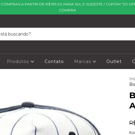
| COMPRAS A PARTIR DE R$ 199,90 PARA SUL E SUDESTE / CUPOM "20 OF
COMPRA
Produtos
Contato
Marcas
Outlet
C
Iní
Bo
B
A
R
Ec