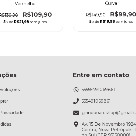
Curva
Vermelho
R$99,9
R$109,90
R$149,90
R$139,90
5
x de
R$19,98
sem juros
5
x de
R$21,98
sem juros
ações
Entre em contato
evoluções
55555491069861
rar
555491069861
 Privacidade
girinoboardshop@gmail.
didas
Av. 15 De Novembro 1924, 
Centro, Nova Petrópolis,
do Sul (CEP 95150000)