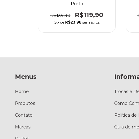
ds
Preto
5,00
R$119,90
R$139,90
 juros
5
x de
R$23,98
sem juros
Menus
Inform
Home
Trocas e D
Produtos
Como Comp
Contato
Política de
Marcas
Guia de me
Outlet