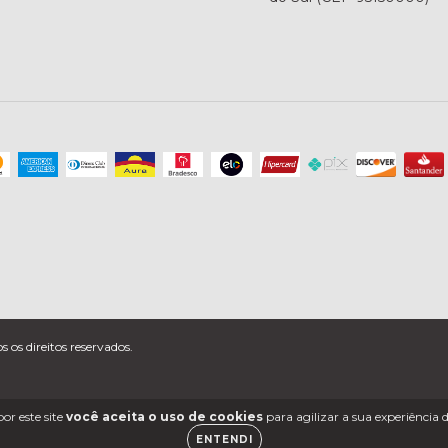
os direitos reservados.
or este site
você aceita o uso de cookies
para agilizar a sua experiência
ENTENDI