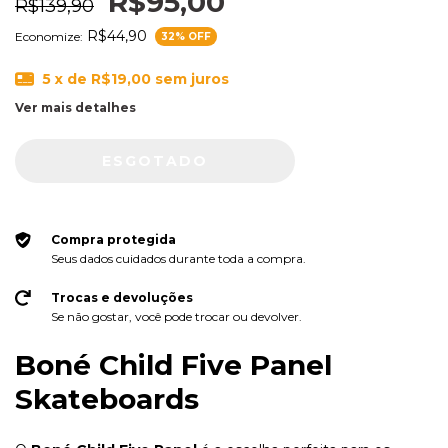
R$95,00
R$139,90
R$44,90
Economize:
32
% OFF
5
x de
R$19,00
sem juros
Ver mais detalhes
Compra protegida
Seus dados cuidados durante toda a compra.
Trocas e devoluções
Se não gostar, você pode trocar ou devolver.
Boné Child Five Panel
Skateboards