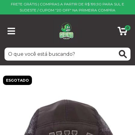
FRETE GRÁTIS | COMPRAS A PARTIR DE R$ 199,90 PARA SUL E
SUDESTE / CUPOM "20 OFF" NA PRIMEIRA COMPRA
0
ESGOTADO