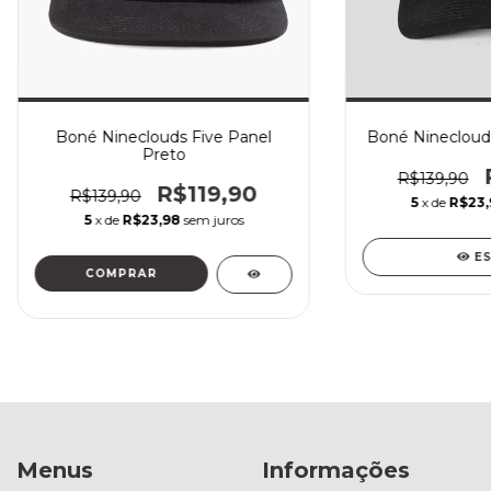
Boné Nineclouds Five Panel
Boné Ninecloud
Preto
R$139,90
R$119,90
R$139,90
5
x de
R$23,
5
x de
R$23,98
sem juros
E
Menus
Informações