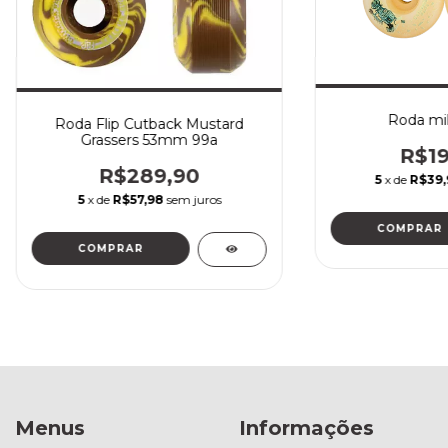
Roda mi
Roda Flip Cutback Mustard
Grassers 53mm 99a
R$19
R$289,90
5
x de
R$39,
5
x de
R$57,98
sem juros
COMPRAR
COMPRAR
Menus
Informações