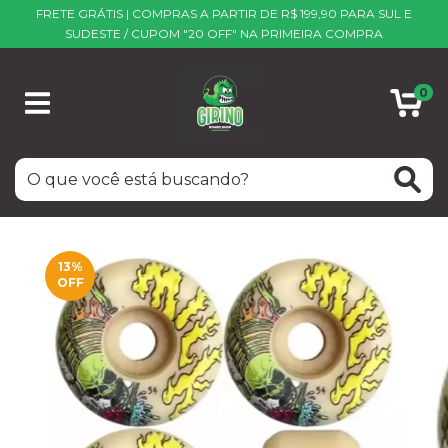
FRETE GRÁTIS | COMPRAS A PARTIR DE R$ 199,90 PARA SUL E
SUDESTE / CUPOM "20 OFF" NA PRIMEIRA COMPRA
0
13
%
OFF