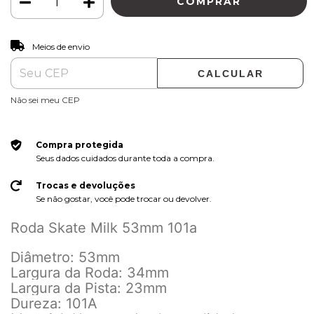
ALTERAR CEP
Entregas para o CEP:
Meios de envio
CALCULAR
Não sei meu CEP
Compra protegida
Seus dados cuidados durante toda a compra.
Trocas e devoluções
Se não gostar, você pode trocar ou devolver.
Roda Skate Milk 53mm 101a
Diâmetro: 53mm
Largura da Roda: 34mm
Largura da Pista: 23mm
Dureza: 101A